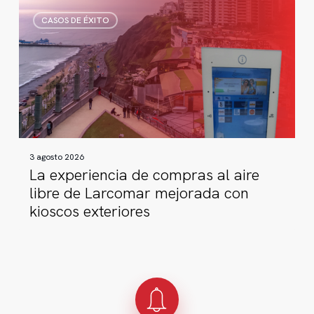
La
CASOS DE ÉXITO
experiencia
de
compras
al
aire
libre
de
Larcomar
3 agosto 2026
mejorada
La experiencia de compras al aire
con
libre de Larcomar mejorada con
kioscos
kioscos exteriores
exteriores