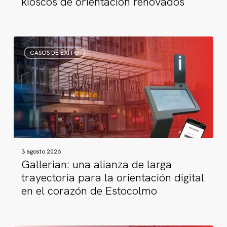
kioscos de orientación renovados
Gallerian:
CASOS DE ÉXITO
una
alianza
de
larga
trayectoria
para
la
orientación
3 agosto 2026
digital
Gallerian: una alianza de larga
en
trayectoria para la orientación digital
el
en el corazón de Estocolmo
corazón
de
Estocolmo