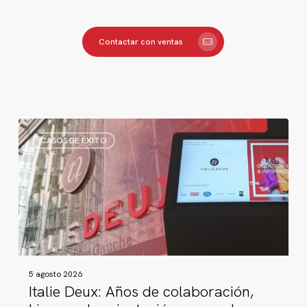
Contactar con ventas
Italie
CASOS DE ÉXITO
Deux:
Años
de
colaboración,
kioscos
de
orientación
renovados
5 agosto 2026
Italie Deux: Años de colaboración,