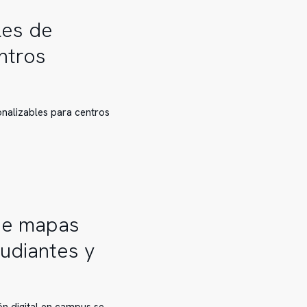
les de
ntros
onalizables para centros
 de mapas
tudiantes y