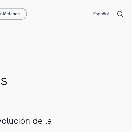
Menu
sea
ntáctenos
Español
os
volución de la