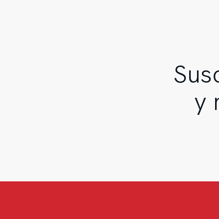
ViaDirect
Susc
y 