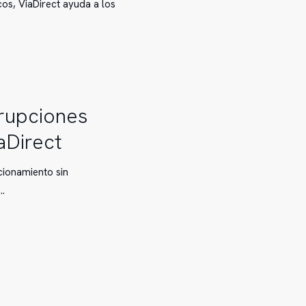
os, ViaDirect ayuda a los
rrupciones
aDirect
cionamiento sin
á…