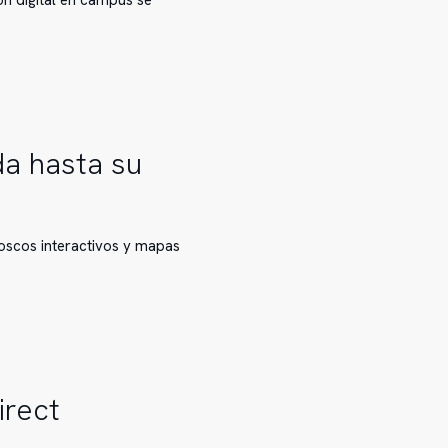
n digital en campus se
da hasta su
ioscos interactivos y mapas
irect