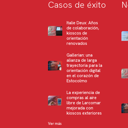
Casos de éxito
N
Italie Deux: Años
de colaboración,
kioscos de
orientación
renovados
Gallerian: una
alianza de larga
trayectoria para la
orientación digital
en el corazón de
Estocolmo
La experiencia de
compras al aire
libre de Larcomar
mejorada con
kioscos exteriores
Ver más