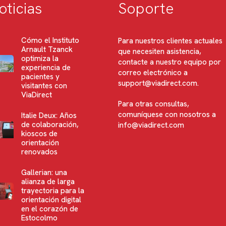
oticias
Soporte
Cómo el Instituto
Para nuestros clientes actuales
Arnault Tzanck
que necesiten asistencia,
optimiza la
contacte a nuestro equipo por
experiencia de
correo electrónico a
pacientes y
support@viadirect.com
.
visitantes con
ViaDirect
Para otras consultas,
comuníquese con nosotros a
Italie Deux: Años
de colaboración,
info@viadirect.com
kioscos de
orientación
renovados
Gallerian: una
alianza de larga
trayectoria para la
orientación digital
en el corazón de
Estocolmo