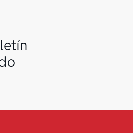
letín
ado