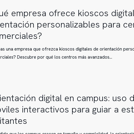
ué empresa ofrece kioscos digita
n
ientación personalizables para ce
merciales?
as una empresa que ofrezca kioscos digitales de orientación pers
n
rciales? Descubre por qué los centros más avanzados…
ables
es?
n
ientación digital en campus: uso
viles interactivos para guiar a es
sitantes