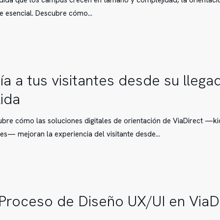
ida que los campus crecen en tamaño y complejidad, la orientació
e esencial. Descubre cómo…
os
ía a tus visitantes desde su llega
s
lida
bre cómo las soluciones digitales de orientación de ViaDirect —k
es— mejoran la experiencia del visitante desde…
 Proceso de Diseño UX/UI en ViaD