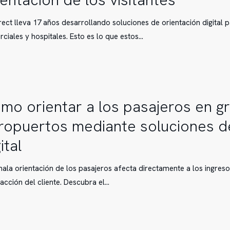
n
rect lleva 17 años desarrollando soluciones de orientación digital 
ciales y hospitales. Esto es lo que estos…
n
mo orientar a los pasajeros en g
ropuertos mediante soluciones d
ital
ala orientación de los pasajeros afecta directamente a los ingreso
facción del cliente. Descubra el…
os
s