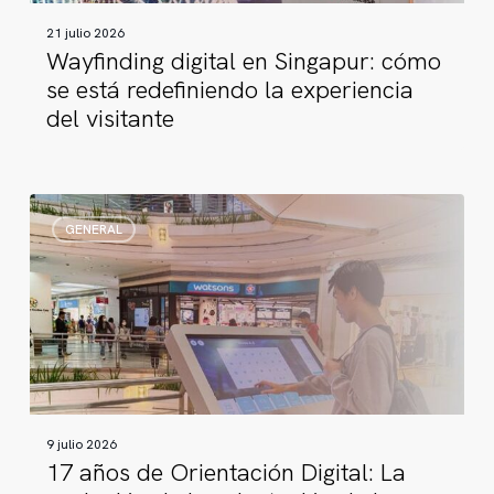
la
21 julio 2026
experiencia
Wayfinding digital en Singapur: cómo
del
se está redefiniendo la experiencia
visitante
del visitante
17
GENERAL
años
de
Orientación
Digital:
La
evolución
de
la
9 julio 2026
orientación
17 años de Orientación Digital: La
de