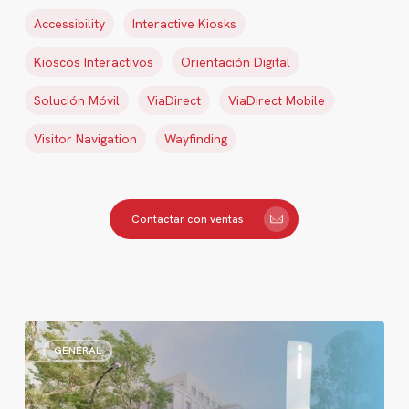
Accessibility
Interactive Kiosks
Kioscos Interactivos
Orientación Digital
Solución Móvil
ViaDirect
ViaDirect Mobile
Visitor Navigation
Wayfinding
Contactar con ventas
Orientación
GENERAL
Digital
para
Hospitales