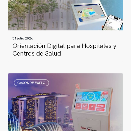
y
Centros
de
Salud
31 julio 2026
Orientación Digital para Hospitales y
Centros de Salud
Wayfinding
CASOS DE ÉXITO
digital
en
Singapur:
cómo
se
está
redefiniendo