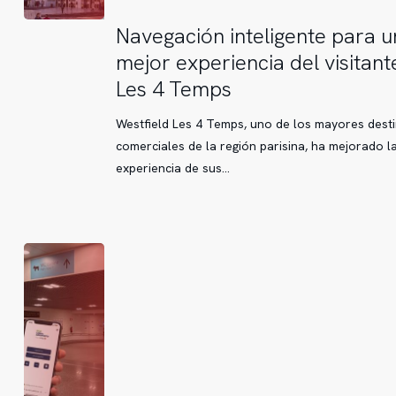
Navegación
Navegación inteligente para u
inteligente
mejor experiencia del visitant
para
Les 4 Temps
una
mejor
Westfield Les 4 Temps, uno de los mayores dest
experiencia
comerciales de la región parisina, ha mejorado l
del
experiencia de sus…
visitante
en
Les
4
Temps