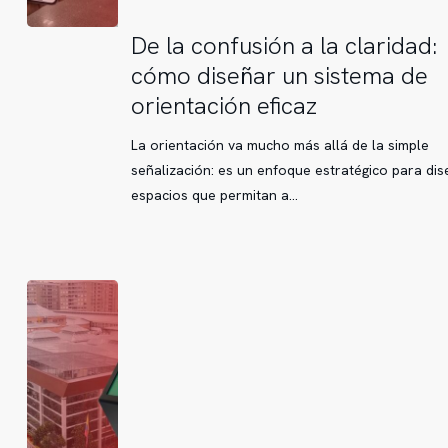
De
De la confusión a la claridad:
la
cómo diseñar un sistema de
confusión
orientación eficaz
a
la
La orientación va mucho más allá de la simple
claridad:
señalización: es un enfoque estratégico para dis
cómo
espacios que permitan a…
diseñar
un
sistema
de
orientación
eficaz