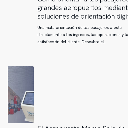
orientar
grandes aeropuertos mediant
a
soluciones de orientación digi
los
pasajeros
Una mala orientación de los pasajeros afecta
en
directamente a los ingresos, las operaciones y l
grandes
satisfacción del cliente. Descubra el…
aeropuertos
mediante
soluciones
de
orientación
digital
El