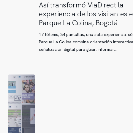
Así
Así transformó ViaDirect la
transformó
experiencia de los visitantes 
ViaDirect
Parque La Colina, Bogotá
la
experiencia
17 tótems, 34 pantallas, una sola experiencia: c
de
Parque La Colina combina orientación interactiva
los
señalización digital para guiar, informar…
visitantes
en
Parque
La
Colina,
Bogotá