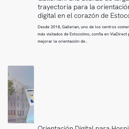
una
trayectoria para la orientació
alianza
digital en el corazón de Esto
de
larga
Desde 2018, Gallerian, uno de los centros comer
trayectoria
más visitados de Estocolmo, confía en ViaDirect
para
mejorar la orientación de…
la
orientación
digital
en
el
corazón
de
Estocolmo
Orientación
Orientación Digital para Hospi