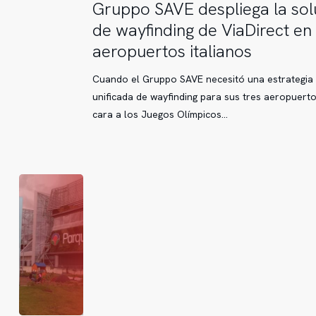
Gruppo
Gruppo SAVE despliega la sol
SAVE
de wayfinding de ViaDirect en 
despliega
aeropuertos italianos
la
solución
Cuando el Gruppo SAVE necesitó una estrategia
de
unificada de wayfinding para sus tres aeropuert
wayfinding
cara a los Juegos Olímpicos…
de
ViaDirect
en
tres
aeropuertos
italianos