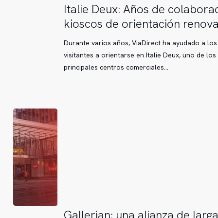
Italie
Italie Deux: Años de colabora
Deux:
kioscos de orientación renov
Años
de
Durante varios años, ViaDirect ha ayudado a los
colaboración,
visitantes a orientarse en Italie Deux, uno de los
kioscos
principales centros comerciales…
de
orientación
renovados
Gallerian:
Gallerian: una alianza de larg