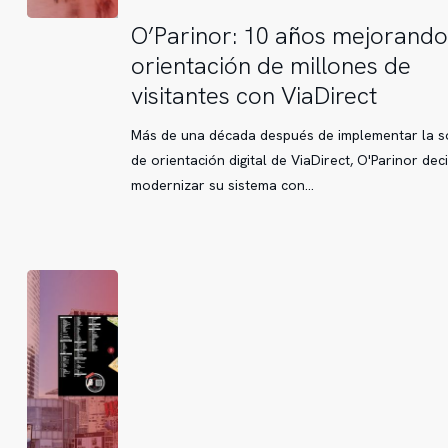
O’Parinor:
O’Parinor: 10 años mejorando
10
orientación de millones de
años
visitantes con ViaDirect
mejorando
la
Más de una década después de implementar la s
orientación
de orientación digital de ViaDirect, O'Parinor dec
de
modernizar su sistema con…
millones
de
visitantes
con
ViaDirect