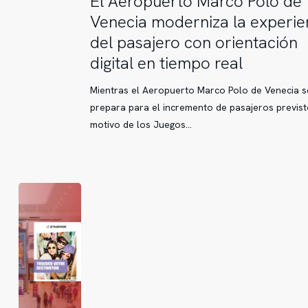
El Aeropuerto Marco Polo de
Aeropuerto
Venecia moderniza la experie
Marco
del pasajero con orientación
Polo
digital en tiempo real
de
Venecia
Mientras el Aeropuerto Marco Polo de Venecia s
moderniza
prepara para el incremento de pasajeros previs
la
motivo de los Juegos…
experiencia
del
pasajero
con
orientación
digital
en
tiempo
real