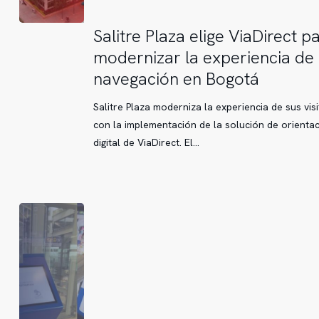
Salitre
Salitre Plaza elige ViaDirect p
Plaza
modernizar la experiencia de
elige
navegación en Bogotá
ViaDirect
para
Salitre Plaza moderniza la experiencia de sus vis
modernizar
con la implementación de la solución de orienta
la
digital de ViaDirect. El…
experiencia
de
navegación
en
Bogotá