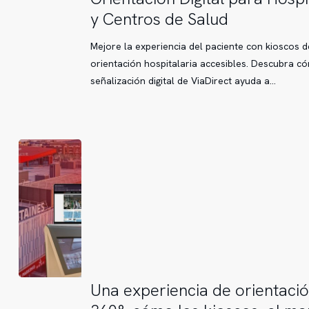
Digital
y Centros de Salud
para
Hospitales
Mejore la experiencia del paciente con kioscos d
y
orientación hospitalaria accesibles. Descubra c
Centros
señalización digital de ViaDirect ayuda a…
de
Salud
Una
Una experiencia de orientaci
experiencia