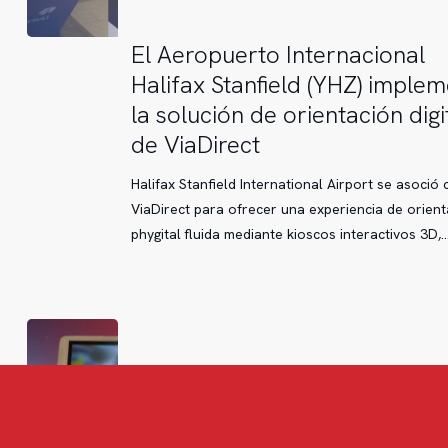
El
El Aeropuerto Internacional
Aeropuerto
Halifax Stanfield (YHZ) imple
Internacional
la solución de orientación digi
Halifax
de ViaDirect
Stanfield
(YHZ)
Halifax Stanfield International Airport se asoció 
implementa
ViaDirect para ofrecer una experiencia de orient
la
phygital fluida mediante kioscos interactivos 3D,
solución
de
orientación
digital
de
ViaDirect