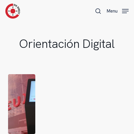
Skip
Menu
Menu
to
search
main
content
Orientación Digital