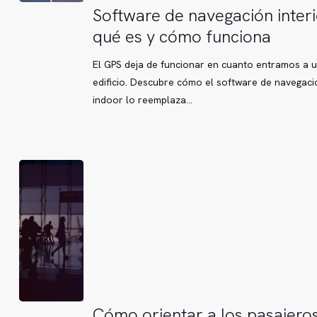
Software
Software de navegación interi
de
qué es y cómo funciona
navegación
interior:
El GPS deja de funcionar en cuanto entramos a 
qué
edificio. Descubre cómo el software de navegaci
es
indoor lo reemplaza…
y
cómo
funciona
Cómo
Cómo orientar a los pasajero