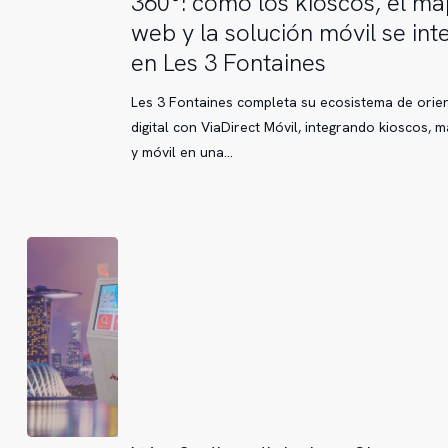
360°: cómo los kioscos, el m
de
web y la solución móvil se int
orientación
en Les 3 Fontaines
360°:
cómo
Les 3 Fontaines completa su ecosistema de orie
los
digital con ViaDirect Móvil, integrando kioscos, 
kioscos,
y móvil en una…
el
mapa
web
y
la
solución
móvil
se
integran
en
Les
3