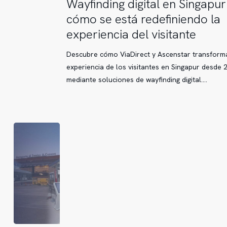
Wayfinding
Wayfinding digital en Singapur
Fontaines
digital
cómo se está redefiniendo la
en
experiencia del visitante
Singapur:
cómo
Descubre cómo ViaDirect y Ascenstar transform
se
experiencia de los visitantes en Singapur desde 
está
mediante soluciones de wayfinding digital.…
redefiniendo
la
experiencia
del
visitante