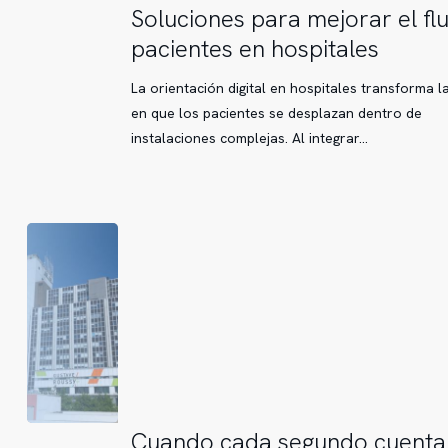
Soluciones
Soluciones para mejorar el flu
para
pacientes en hospitales
mejorar
el
La orientación digital en hospitales transforma l
flujo
en que los pacientes se desplazan dentro de
de
instalaciones complejas. Al integrar…
pacientes
en
hospitales
Cuando
Cuando cada segundo cuenta