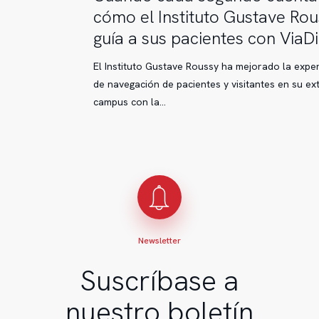
cada
cómo el Instituto Gustave Rou
segundo
guía a sus pacientes con ViaDi
cuenta:
cómo
El Instituto Gustave Roussy ha mejorado la exper
el
de navegación de pacientes y visitantes en su ex
Instituto
campus con la…
Gustave
Roussy
guía
a
sus
pacientes
con
ViaDirect
Newsletter
Suscríbase a
nuestro boletín