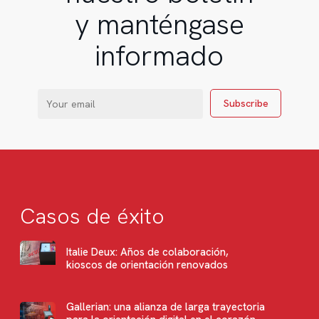
y manténgase
informado
Casos de éxito
Italie Deux: Años de colaboración,
kioscos de orientación renovados
Gallerian: una alianza de larga trayectoria