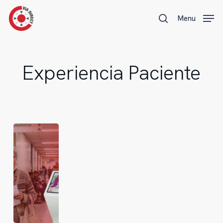
Skip
Menu
Menu
to
search
main
content
Experiencia Paciente