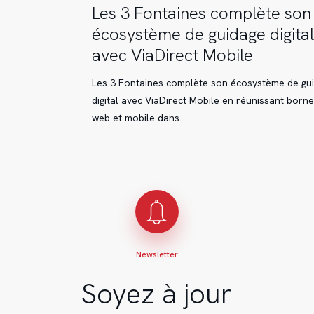
Les
Les 3 Fontaines complète son
3
écosystème de guidage digital
Fontaines
avec ViaDirect Mobile
complète
son
Les 3 Fontaines complète son écosystème de gu
écosystème
digital avec ViaDirect Mobile en réunissant borne
de
web et mobile dans…
guidage
digital
avec
ViaDirect
Mobile
Newsletter
Soyez à jour