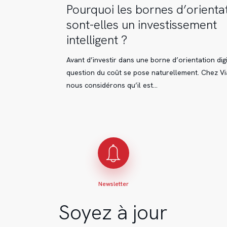
Pourquoi
Pourquoi les bornes d’orienta
les
sont-elles un investissement
bornes
intelligent ?
d’orientation
sont-
Avant d’investir dans une borne d’orientation digi
elles
question du coût se pose naturellement. Chez Vi
un
nous considérons qu’il est…
investissement
intelligent
?
Newsletter
Soyez à jour