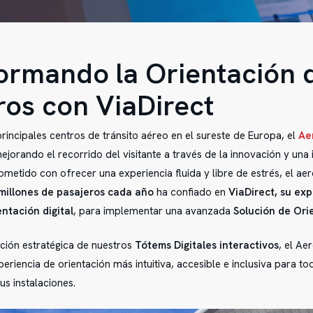
ormando la Orientación d
ros con ViaDirect
incipales centros de tránsito aéreo en el sureste de Europa, el
Ae
jorando el recorrido del visitante a través de la innovación y una 
ometido con ofrecer una experiencia fluida y libre de estrés, el ae
millones de pasajeros cada año
ha confiado en
ViaDirect, su ex
ntación digital
, para implementar una avanzada
Solución de Orie
lación estratégica de nuestros
Tótems Digitales interactivos
, el Ae
eriencia de orientación más intuitiva, accesible e inclusiva para to
us instalaciones.