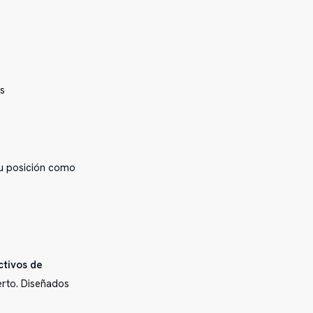
as
su posición como
ctivos de
erto. Diseñados