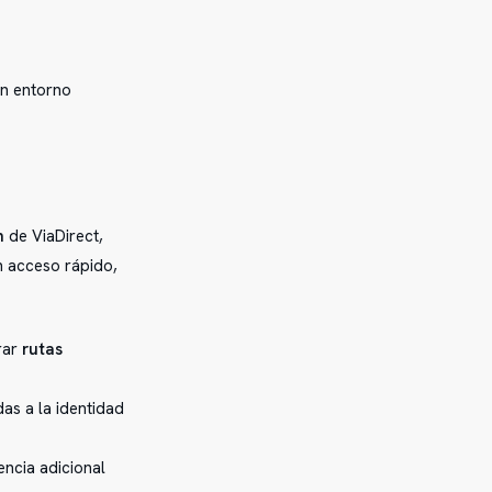
un entorno
n
de ViaDirect,
n acceso rápido,
rar
rutas
as a la identidad
tencia adicional