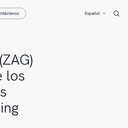
Menu
sea
ntáctenos
Español
English
Français
(ZAG)
 los
os
ing