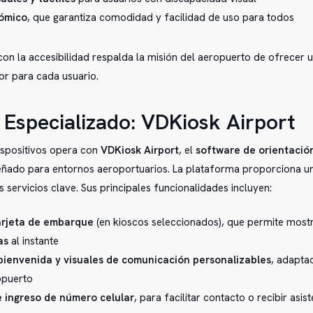
ómico
, que garantiza comodidad y facilidad de uso para todos
n la accesibilidad respalda la misión del aeropuerto de ofrecer 
or para cada usuario.
 Especializado: VDKiosk Airport
ispositivos opera con
VDKiosk Airport
, el
software de orientació
eñado para entornos aeroportuarios. La plataforma proporciona u
os servicios clave. Sus principales funcionalidades incluyen:
arjeta de embarque
(en kioscos seleccionados), que permite most
as
al instante
bienvenida y visuales de comunicación personalizables
, adaptad
opuerto
 ingreso de número celular
, para facilitar contacto o recibir asis