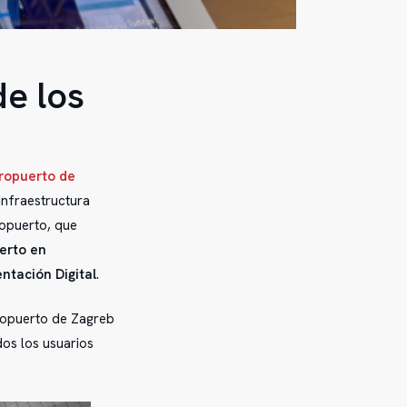
e los
ropuerto de
infraestructura
ropuerto, que
perto en
ntación Digital
.
ropuerto de Zagreb
dos los usuarios