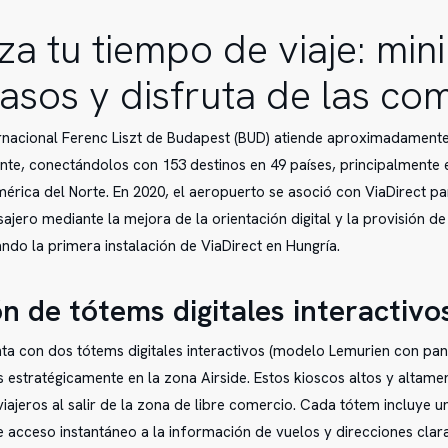
a tu tiempo de viaje: min
rasos y disfruta de las co
rnacional Ferenc Liszt de Budapest (BUD) atiende aproximadamente
te, conectándolos con 153 destinos en 49 países, principalmente e
érica del Norte. En 2020, el aeropuerto se asoció con ViaDirect pa
sajero mediante la mejora de la orientación digital y la provisión d
ndo la primera instalación de ViaDirect en Hungría.
ón de tótems digitales interactivo
ta con dos tótems digitales interactivos (modelo Lemurien con pan
 estratégicamente en la zona Airside. Estos kioscos altos y altamen
viajeros al salir de la zona de libre comercio. Cada tótem incluye 
 acceso instantáneo a la información de vuelos y direcciones clara