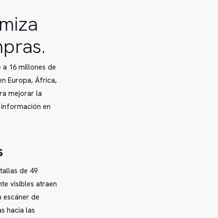
imiza
mpras.
 a 16 millones de
n Europa, África,
ra mejorar la
e información en
s
tallas de 49
te visibles atraen
un escáner de
s hacia las