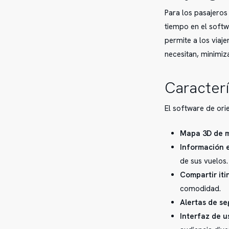
Para los pasajeros
tiempo en el softw
permite a los viaj
necesitan, minimiz
Caracterí
El software de ori
Mapa 3D de mú
Información e
de sus vuelos.
Compartir iti
comodidad.
Alertas de se
Interfaz de u