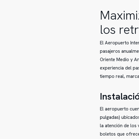
Maximiz
los ret
El Aeropuerto Inte
pasajeros anualmen
Oriente Medio y Am
experiencia del pa
tiempo real, marca
Instalaci
El aeropuerto cuen
pulgadas) ubicados
la atención de los 
boletos que ofrece