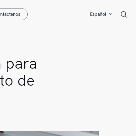
Menu
sea
ntáctenos
Español
English
Français
n para
to de