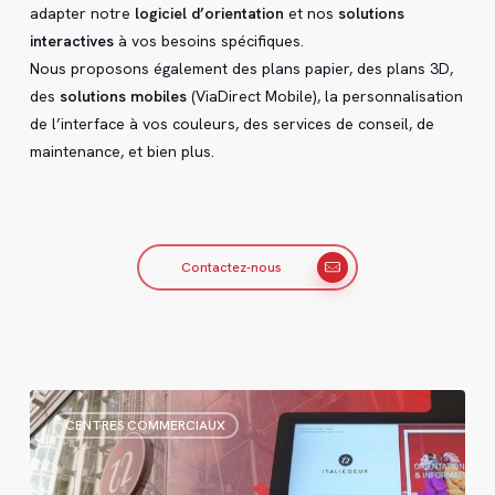
adapter notre
logiciel d’orientation
et nos
solutions
interactives
à vos besoins spécifiques.
Nous proposons également des plans papier, des plans 3D,
des
solutions mobiles
(ViaDirect Mobile), la personnalisation
de l’interface à vos couleurs, des services de conseil, de
maintenance, et bien plus.
Contactez-nous
Italie
CENTRES COMMERCIAUX
Deux
:
une