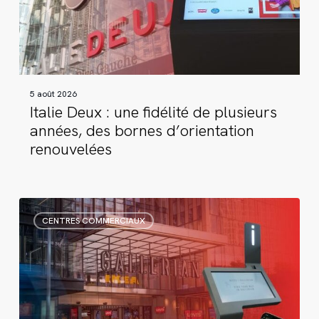
fidélité
de
plusieurs
années,
des
5 août 2026
bornes
Italie Deux : une fidélité de plusieurs
d’orientation
années, des bornes d’orientation
renouvelées
renouvelées
Gallerian
CENTRES COMMERCIAUX
:
un
partenariat
durable
pour
l’orientation