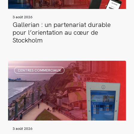
au
cœur
3 août 2026
de
Gallerian : un partenariat durable
Stockholm
pour l’orientation au cœur de
Stockholm
L’expérience
CENTRES COMMERCIAUX
de
shopping
en
plein
air
de
Larcomar
améliorée
3 août 2026
grâce