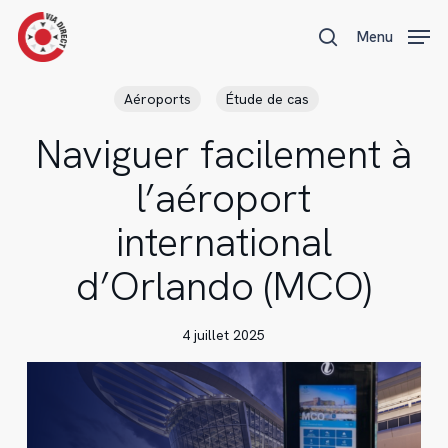
Skip
Menu
Menu
to
search
main
content
Aéroports
Étude de cas
Naviguer facilement à
l’aéroport
international
d’Orlando (MCO)
4 juillet 2025