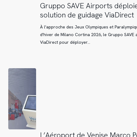
Gruppo
Gruppo SAVE Airports déploie
SAVE
solution de guidage ViaDirect
Airports
déploie
À l'approche des Jeux Olympiques et Paralympiq
la
d'hiver de Milano Cortina 2026, le Gruppo SAVE a
solution
ViaDirect pour déployer…
de
guidage
ViaDirect
L’Aéroport
L’Aéroport de Venise Marco P