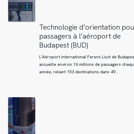
Technologie
Technologie d’orientation pou
d’orientation
passagers à l’aéroport de
pour
Budapest (BUD)
les
passagers
L'Aéroport international Ferenc Liszt de Budapes
à
accueille environ 16 millions de passagers chaqu
l’aéroport
année, reliant 153 destinations dans 49…
de
Budapest
(BUD)