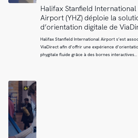
Halifax
Halifax Stanfield International
Stanfield
Airport (YHZ) déploie la soluti
International
d’orientation digitale de ViaDi
Airport
(YHZ)
Halifax Stanfield International Airport s’est assoc
déploie
ViaDirect afin d’offrir une expérience d’orientati
la
phygitale fluide grâce à des bornes interactives…
solution
d’orientation
digitale
de
ViaDirect