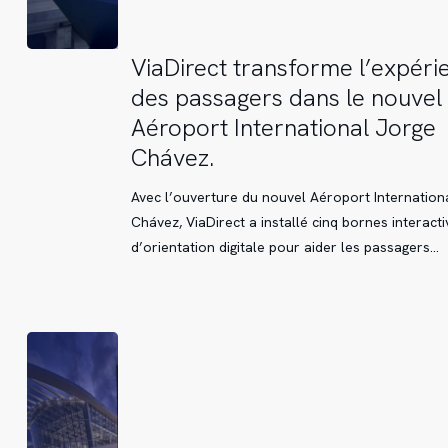
ViaDirect
ViaDirect transforme l’expéri
transforme
des passagers dans le nouvel
l’expérience
Aéroport International Jorge
des
Chávez.
passagers
dans
Avec l’ouverture du nouvel Aéroport Internation
le
Chávez, ViaDirect a installé cinq bornes interacti
nouvel
d’orientation digitale pour aider les passagers…
Aéroport
International
Jorge
Chávez.