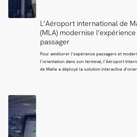
L’Aéroport
L’Aéroport international de M
international
(MLA) modernise l’expérience
de
passager
Malte
(MLA)
Pour améliorer l’expérience passagers et moder
modernise
l’orientation dans son terminal, l’Aéroport Inter
l’expérience
de Malte a déployé la solution interactive d’orie
passager