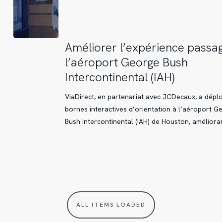
Améliorer
Améliorer l’expérience passa
l’expérience
l’aéroport George Bush
passager
Intercontinental (IAH)
à
l’aéroport
ViaDirect, en partenariat avec JCDecaux, a dépl
George
bornes interactives d’orientation à l’aéroport G
Bush
Bush Intercontinental (IAH) de Houston, améliora
Intercontinental
(IAH)
ALL ITEMS LOADED