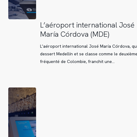
L’aéroport
L’aéroport international José
international
María Córdova (MDE)
José
María
L’aéroport international José María Córdova, qu
Córdova
dessert Medellín et se classe comme le deuxième
(MDE)
fréquenté de Colombie, franchit une…