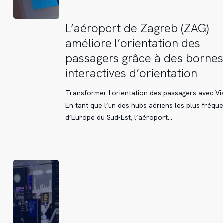
L’aéroport
L’aéroport de Zagreb (ZAG)
de
améliore l’orientation des
Zagreb
passagers grâce à des bornes
(ZAG)
interactives d’orientation
améliore
l’orientation
Transformer l'orientation des passagers avec Vi
des
En tant que l’un des hubs aériens les plus fréqu
passagers
d’Europe du Sud-Est, l’aéroport…
grâce
à
des
bornes
interactives
d’orientation