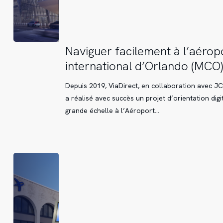
Naviguer
Naviguer facilement à l’aérop
facilement
international d’Orlando (MCO)
à
l’aéroport
Depuis 2019, ViaDirect, en collaboration avec J
international
a réalisé avec succès un projet d’orientation digi
d’Orlando
grande échelle à l’Aéroport…
(MCO)