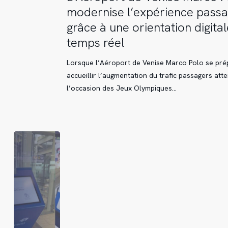
de
modernise l’expérience pass
Venise
grâce à une orientation digita
Marco
temps réel
Polo
modernise
Lorsque l’Aéroport de Venise Marco Polo se pré
l’expérience
accueillir l’augmentation du trafic passagers att
passager
l’occasion des Jeux Olympiques…
grâce
à
une
orientation
digitale
en
temps
réel