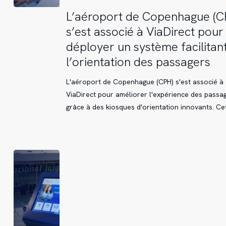
L’aéroport
L’aéroport de Copenhague (C
de
s’est associé à ViaDirect pour
Copenhague
déployer un système facilitan
(CPH)
l’orientation des passagers
s’est
associé
L'aéroport de Copenhague (CPH) s'est associé à
à
ViaDirect pour améliorer l'expérience des passa
ViaDirect
grâce à des kiosques d'orientation innovants. Ce
pour
déployer
un
système
facilitant
l’orientation
des
passagers