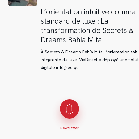
L’orientation
L’orientation intuitive comme
intuitive
standard de luxe : La
comme
transformation de Secrets &
standard
Dreams Bahia Mita
de
luxe
À Secrets & Dreams Bahía Mita, l’orientation fait 
:
intégrante du luxe. ViaDirect a déployé une solut
La
digitale intégrée qui…
transformation
de
Secrets
&
Dreams
Bahia
Mita
Newsletter