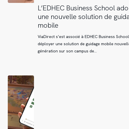
L’EDHEC
L’EDHEC Business School ado
Business
une nouvelle solution de guid
School
mobile
adopte
une
ViaDirect s’est associé à EDHEC Business Schoo
nouvelle
déployer une solution de guidage mobile nouvell
solution
génération sur son campus de…
de
guidage
mobile