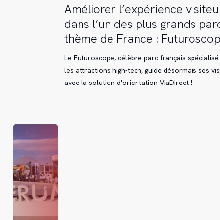
Améliorer
Améliorer l’expérience visiteu
l’expérience
dans l’un des plus grands par
visiteur
thème de France : Futurosco
dans
l’un
Le Futuroscope, célèbre parc français spécialisé
des
les attractions high-tech, guide désormais ses vis
plus
avec la solution d'orientation ViaDirect !
grands
parcs
à
thème
de
France
:
Futuroscope