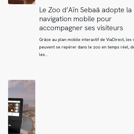
Le
Le Zoo d’Aïn Sebaâ adopte la
Zoo
navigation mobile pour
d’Aïn
accompagner ses visiteurs
Sebaâ
adopte
Grâce au plan mobile interactif de ViaDirect, les v
la
peuvent se repérer dans le zoo en temps réel, d
navigation
les…
mobile
pour
accompagner
ses
visiteurs