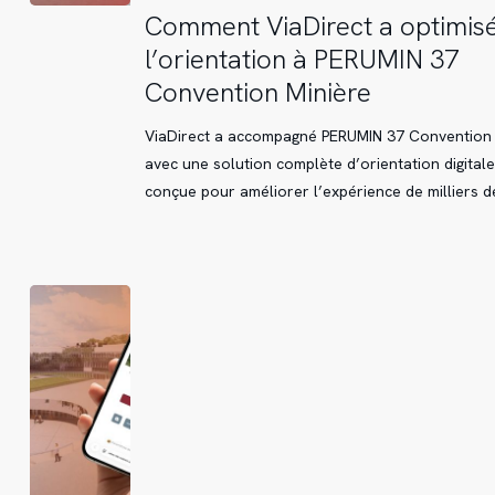
Comment
Comment ViaDirect a optimis
ViaDirect
l’orientation à PERUMIN 37
a
Convention Minière
optimisé
l’orientation
ViaDirect a accompagné PERUMIN 37 Convention 
à
avec une solution complète d’orientation digitale
PERUMIN
conçue pour améliorer l’expérience de milliers 
37
Convention
Minière