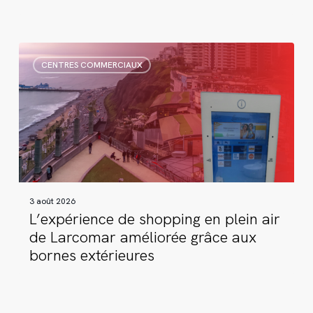
L’expérience
CENTRES COMMERCIAUX
de
shopping
en
plein
air
de
Larcomar
améliorée
3 août 2026
grâce
L’expérience de shopping en plein air
aux
de Larcomar améliorée grâce aux
bornes
bornes extérieures
extérieures