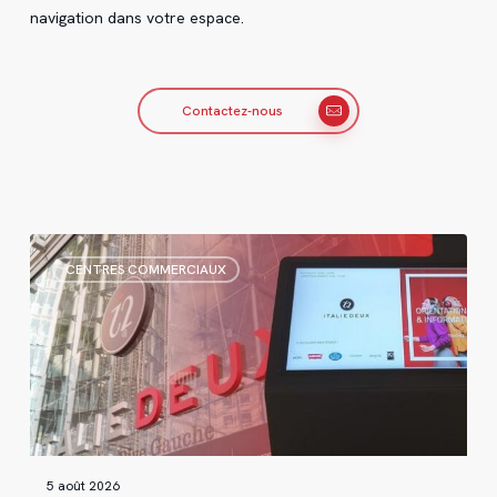
navigation dans votre espace.
Contactez-nous
Italie
CENTRES COMMERCIAUX
Deux
:
une
fidélité
de
plusieurs
années,
des
5 août 2026
bornes