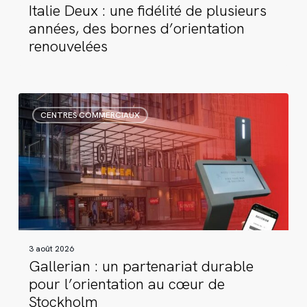
Italie Deux : une fidélité de plusieurs
d’orientation
années, des bornes d’orientation
renouvelées
renouvelées
Gallerian
CENTRES COMMERCIAUX
:
un
partenariat
durable
pour
l’orientation
au
cœur
3 août 2026
de
Gallerian : un partenariat durable
Stockholm
pour l’orientation au cœur de
Stockholm