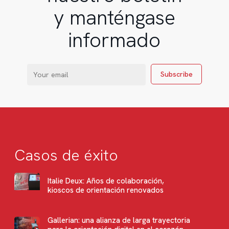
y manténgase
informado
Casos de éxito
Italie Deux: Años de colaboración,
kioscos de orientación renovados
Gallerian: una alianza de larga trayectoria