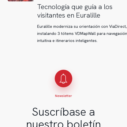
Tecnología
Tecnología que guía a los
que
visitantes en Euralille
guía
a
Euralille moderniza su orientación con ViaDirect,
los
instalando 3 tótems VDMapWall para navegació
visitantes
intuitiva e itinerarios inteligentes.
en
Euralille
Newsletter
Suscríbase a
nuestro boletín