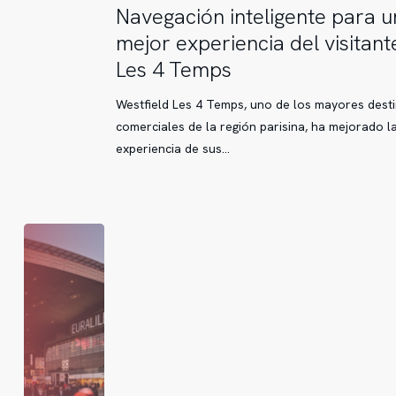
Navegación
Navegación inteligente para u
inteligente
mejor experiencia del visitant
para
Les 4 Temps
una
mejor
Westfield Les 4 Temps, uno de los mayores dest
experiencia
comerciales de la región parisina, ha mejorado l
del
experiencia de sus…
visitante
en
Les
4
Temps