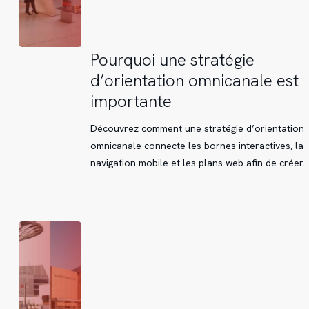
Pourquoi
Pourquoi une stratégie
une
d’orientation omnicanale est
stratégie
importante
d’orientation
omnicanale
Découvrez comment une stratégie d’orientation
est
omnicanale connecte les bornes interactives, la
importante
navigation mobile et les plans web afin de créer…