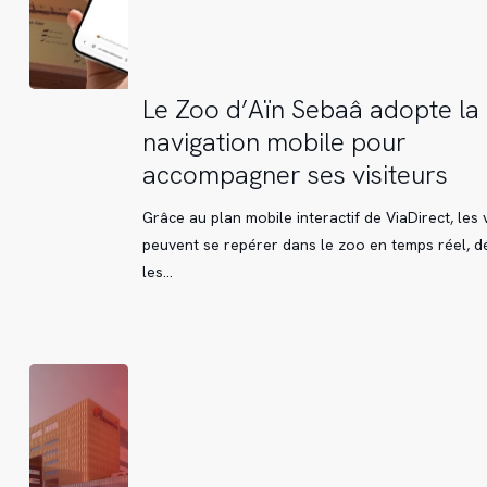
Le
Le Zoo d’Aïn Sebaâ adopte la
Zoo
navigation mobile pour
d’Aïn
accompagner ses visiteurs
Sebaâ
adopte
Grâce au plan mobile interactif de ViaDirect, les v
la
peuvent se repérer dans le zoo en temps réel, d
navigation
les…
mobile
pour
accompagner
ses
visiteurs