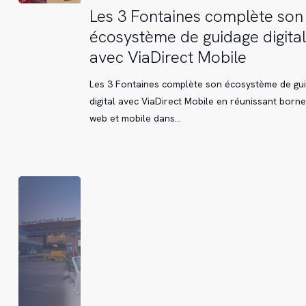
Les
Les 3 Fontaines complète son
3
écosystème de guidage digital
Fontaines
avec ViaDirect Mobile
complète
son
Les 3 Fontaines complète son écosystème de gu
écosystème
digital avec ViaDirect Mobile en réunissant borne
de
web et mobile dans…
guidage
digital
avec
ViaDirect
Mobile