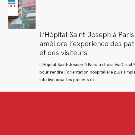
L’Hôpital
L’Hôpital Saint-Joseph à Paris
Saint-
améliore l’expérience des pat
Joseph
et des visiteurs
à
Paris
L’Hôpital Saint-Joseph à Paris a choisi ViaDirect 
améliore
pour rendre l’orientation hospitalière plus simpl
l’expérience
intuitive pour les patients et…
des
patients
et
des
visiteurs