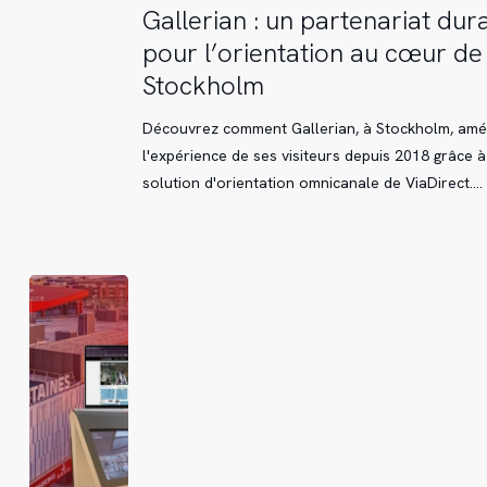
Gallerian
Gallerian : un partenariat dur
:
pour l’orientation au cœur de
un
Stockholm
partenariat
durable
Découvrez comment Gallerian, à Stockholm, amé
pour
l'expérience de ses visiteurs depuis 2018 grâce à
l’orientation
solution d'orientation omnicanale de ViaDirect.…
au
cœur
de
Stockholm