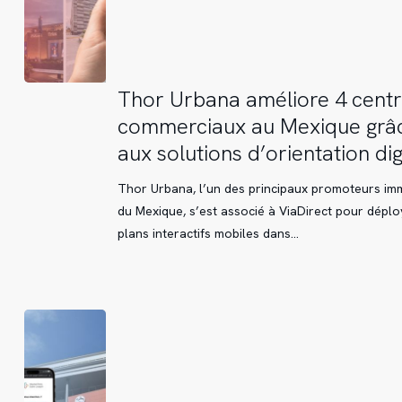
Thor
Thor Urbana améliore 4 centr
Urbana
commerciaux au Mexique grâ
améliore
aux solutions d’orientation dig
4
centres
Thor Urbana, l’un des principaux promoteurs imm
commerciaux
du Mexique, s’est associé à ViaDirect pour déplo
au
plans interactifs mobiles dans…
Mexique
grâce
aux
solutions
d’orientation
digitale