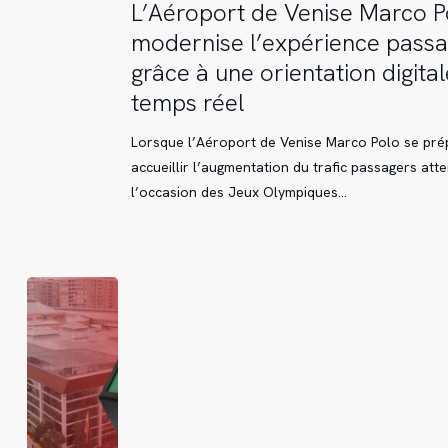
L’Aéroport
L’Aéroport de Venise Marco P
de
modernise l’expérience pass
Venise
grâce à une orientation digita
Marco
temps réel
Polo
modernise
Lorsque l’Aéroport de Venise Marco Polo se pré
l’expérience
accueillir l’augmentation du trafic passagers att
passager
l’occasion des Jeux Olympiques…
grâce
à
une
orientation
digitale
en
temps
réel