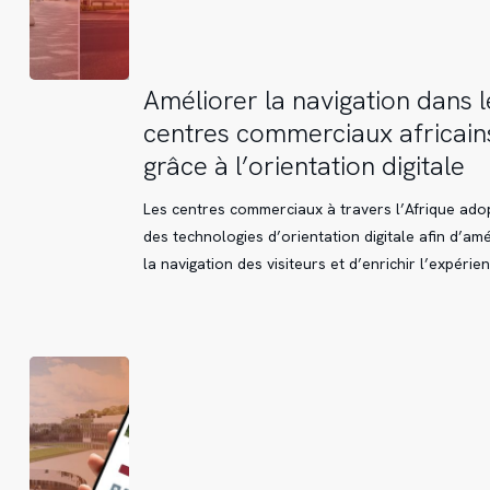
Améliorer
Améliorer la navigation dans l
la
centres commerciaux africain
navigation
grâce à l’orientation digitale
dans
les
Les centres commerciaux à travers l’Afrique ado
centres
des technologies d’orientation digitale afin d’amé
commerciaux
la navigation des visiteurs et d’enrichir l’expérie
africains
grâce
à
l’orientation
digitale