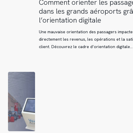
Comment
Comment orienter les passag
orienter
dans les grands aéroports gr
les
l’orientation digitale
passagers
dans
Une mauvaise orientation des passagers impacte
les
directement les revenus, les opérations et la sat
grands
client. Découvrez le cadre d’orientation digitale…
aéroports
grâce
à
l’orientation
digitale