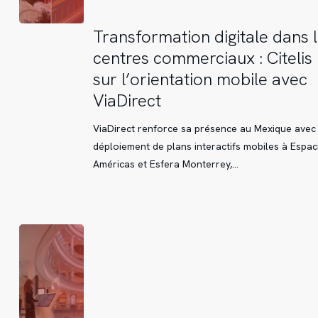
Transformation
Transformation digitale dans 
digitale
centres commerciaux : Citelis
dans
sur l’orientation mobile avec
les
ViaDirect
centres
commerciaux
ViaDirect renforce sa présence au Mexique avec 
:
déploiement de plans interactifs mobiles à Espac
Citelis
Américas et Esfera Monterrey,…
mise
sur
l’orientation
mobile
avec
ViaDirect