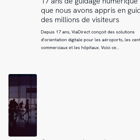
17 ans de guidage numérique 
ans
que nous avons appris en gui
de
des millions de visiteurs
guidage
numérique
Depuis 17 ans, ViaDirect conçoit des solutions
:
d'orientation digitale pour les aéroports, les cen
Ce
commerciaux et les hôpitaux. Voici ce…
que
nous
avons
appris
en
guidant
des
millions
de
visiteurs