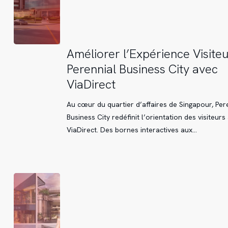
Améliorer
Améliorer l’Expérience Visiteu
l’Expérience
Perennial Business City avec
Visiteur
ViaDirect
à
Perennial
Au cœur du quartier d’affaires de Singapour, Per
Business
Business City redéfinit l’orientation des visiteurs
City
ViaDirect. Des bornes interactives aux…
avec
ViaDirect