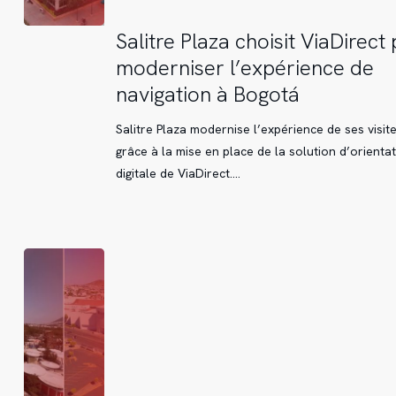
Salitre
Salitre Plaza choisit ViaDirect
Plaza
moderniser l’expérience de
choisit
navigation à Bogotá
ViaDirect
pour
Salitre Plaza modernise l’expérience de ses visit
moderniser
grâce à la mise en place de la solution d’orienta
l’expérience
digitale de ViaDirect.…
de
navigation
à
Bogotá