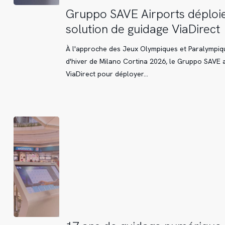
Gruppo
Gruppo SAVE Airports déploie
SAVE
solution de guidage ViaDirect
Airports
déploie
À l'approche des Jeux Olympiques et Paralympiq
la
d'hiver de Milano Cortina 2026, le Gruppo SAVE a
solution
ViaDirect pour déployer…
de
guidage
ViaDirect
17