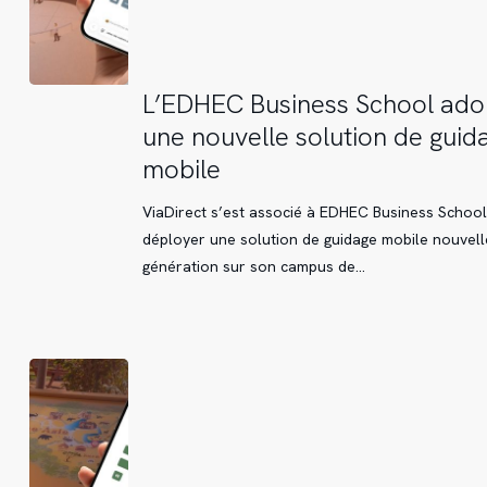
L’EDHEC
L’EDHEC Business School ado
Business
une nouvelle solution de guid
School
mobile
adopte
une
ViaDirect s’est associé à EDHEC Business Schoo
nouvelle
déployer une solution de guidage mobile nouvell
solution
génération sur son campus de…
de
guidage
mobile